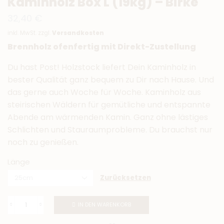
Kaminholz Box L (19kg) – Birke
32,40
€
inkl. MwSt.
zzgl.
Versandkosten
Brennholz ofenfertig mit Direkt-Zustellung
Du hast Post! Holzstock liefert Dein Kaminholz in
bester Qualität ganz bequem zu Dir nach Hause. Und
das gerne auch Woche für Woche. Kaminholz aus
steirischen Wäldern für gemütliche und entspannte
Abende am wärmenden Kamin. Ganz ohne lästiges
Schlichten und Stauraumprobleme. Du brauchst nur
noch zu genießen.
Länge
Zurücksetzen
IN DEN WARENKORB