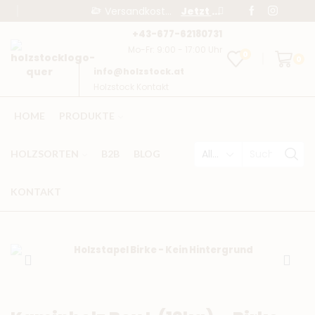
Versandkostenfrei ab € 95,-
Jetzt bestellen!
+43-677-62180731
Mo-Fr: 9:00 - 17:00 Uhr
0
0
info@holzstock.at
Holzstock Kontakt
HOME
PRODUKTE
HOLZSORTEN
B2B
BLOG
KONTAKT