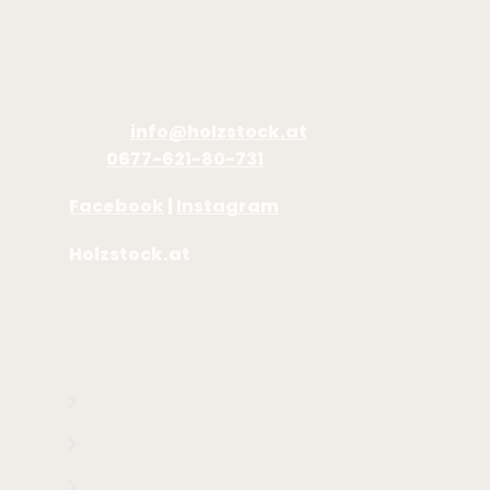
holzstock | Feuerholz & Co
Tirschenberg 72
8323 Sankt Marein bei Graz
E-Mail:
info@holzstock.at
Tel.:
0677-621-80-731
Facebook
|
Instagram
Holzstock.at
© 2026. Alle Rechte
vorbehalten!
Wichtige Links
Mein Konto
B2B-Info
News