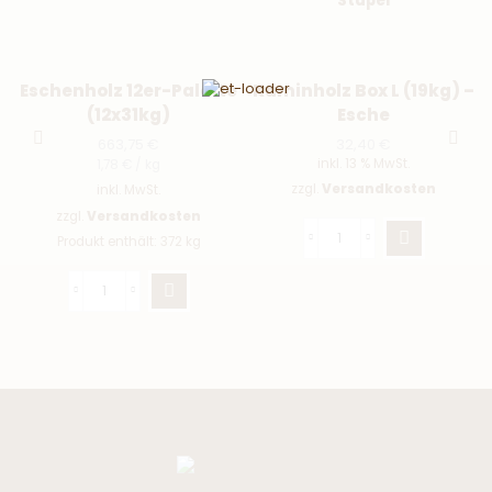
Eschenholz 12er-Palette
Kaminholz Box L (19kg) –
(12x31kg)
Esche
663,75
€
32,40
€
inkl. 13 % MwSt.
1,78
€
/
kg
zzgl.
Versandkosten
inkl. MwSt.
zzgl.
Versandkosten
Produkt enthält: 372
kg