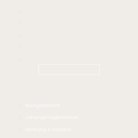
Widerrufsbelehrung
Datenschutzerklärung
Impressum
AGB
Kontakt
VERTRAG WIDERRUFEN
Versand- & Zahlungsinfos
Rückgaberecht
Zahlungsmöglichkeiten
Lieferung & Versand