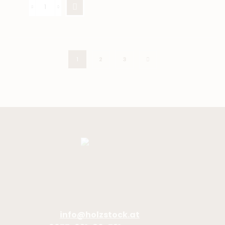
1
2
3
holzstock | Feuerholz & Co
Tirschenberg 72
8323 Sankt Marein bei Graz
E-Mail:
info@holzstock.at