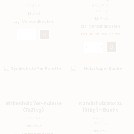
32,40
€
663,75
€
1,78
€
/
kg
inkl. MwSt.
inkl. MwSt.
zzgl.
Versandkosten
zzgl.
Versandkosten
Produkt enthält: 372
kg
Birkenholz 7er-Palette
Kaminholz Box XL
(7x31kg)
(31kg) – Buche
387,24
€
44,25
€
1,43
€
/
kg
inkl. MwSt.
inkl. MwSt.
zzgl.
Versandkosten