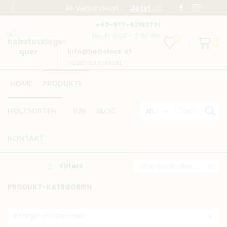
Versandkostenfrei ab € 95,-
Jetzt bestellen!
+43-677-62180731
Mo-Fr: 9:00 - 17:00 Uhr
0
0
info@holzstock.at
Holzstock Kontakt
HOME
PRODUKTE
HOLZSORTEN
B2B
BLOG
KONTAKT
Filters
PRODUKT-KATEGORIEN