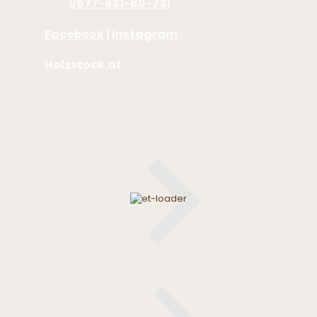
Tel.:
0677-621-80-731
Facebook
|
Instagram
Holzstock.at
© 2026. Alle Rechte
vorbehalten!
Wichtige Links
Mein Konto