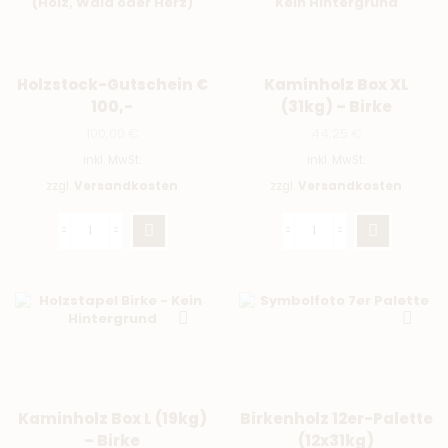
Holzstock-Gutschein €
Kaminholz Box XL
100,-
(31kg) – Birke
100,00
€
44,25
€
inkl. MwSt.
inkl. MwSt.
zzgl.
Versandkosten
zzgl.
Versandkosten
Kaminholz Box L (19kg)
Birkenholz 12er-Palette
– Birke
(12x31kg)