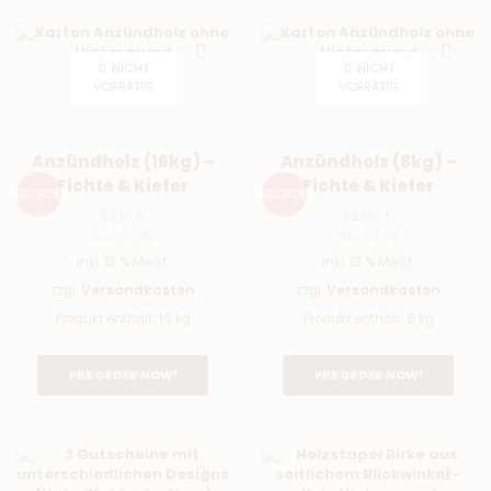
NICHT
NICHT
VORRÄTIG
VORRÄTIG
Anzündholz (16kg) –
Anzündholz (8kg) –
Fichte & Kiefer
Fichte & Kiefer
PREORDER
PREORDER
42,10
€
32,80
€
2,63
€
/
kg
4,10
€
/
kg
inkl. 13 % MwSt.
inkl. 13 % MwSt.
zzgl.
Versandkosten
zzgl.
Versandkosten
Produkt enthält: 16
kg
Produkt enthält: 8
kg
PRE ORDER NOW!
PRE ORDER NOW!