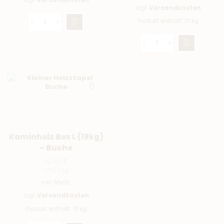
zzgl.
Versandkosten
Produkt enthält: 31
kg
Kaminholz Box L (19kg)
– Buche
32,40
€
1,71
€
/
kg
inkl. MwSt.
zzgl.
Versandkosten
Produkt enthält: 19
kg