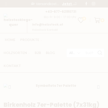
Versandkostenfrei ab € 95,-
Jetzt bestellen!
+43-677-62180731
Mo-Fr: 9:00 - 17:00 Uhr
0
0
info@holzstock.at
Holzstock Kontakt
HOME
PRODUKTE
HOLZSORTEN
B2B
BLOG
KONTAKT
Birkenholz 7er-Palette (7x31kg)