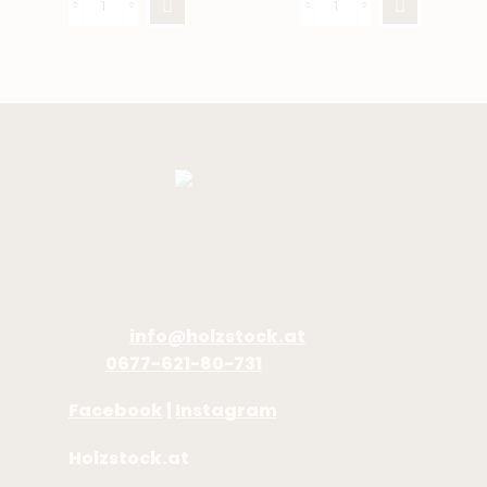
holzstock | Feuerholz & Co
Tirschenberg 72
8323 Sankt Marein bei Graz
E-Mail:
info@holzstock.at
Tel.:
0677-621-80-731
Facebook
|
Instagram
Holzstock.at
© 2026. Alle Rechte
vorbehalten!