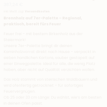
387,24
€
inkl. MwSt.
zzgl.
Versandkosten
Brennholz auf 7er-Palette – Regional,
praktisch, bereit fürs Feuer
Feuer frei – mit bestem Birkenholz aus der
Steiermark!
Unsere 7er-Palette bringt dir deinen
Kaminholzvorrat direkt nach Hause – verpackt in
sieben handlichen Kartons, sauber gestapelt auf
einer Einwegpalette. Ideal für alle, die wenig Platz
haben, aber nicht auf Qualität verzichten wollen.
Das Holz stammt von steirischen Waldbauern und
wird ofenfertig getrocknet – für sofortiges
Feuervergnügen.
Ob 25 oder 33 cm Länge: Du wählst, wie’s am besten
in deinen Ofen passt.