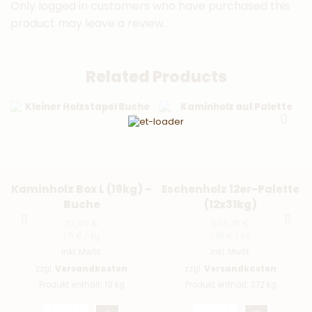
Only logged in customers who have purchased this
product may leave a review.
Related Products
Kaminholz Box L (19kg) –
Eschenholz 12er-Palette
Buche
(12x31kg)
32,40
€
663,75
€
1,71
€
/
kg
1,78
€
/
kg
inkl. MwSt.
inkl. MwSt.
zzgl.
Versandkosten
zzgl.
Versandkosten
Produkt enthält: 19
kg
Produkt enthält: 372
kg