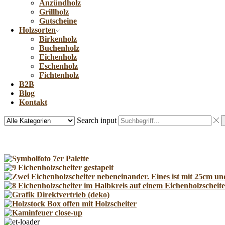
Anzündholz
Grillholz
Gutscheine
Holzsorten
Birkenholz
Buchenholz
Eichenholz
Eschenholz
Fichtenholz
B2B
Blog
Kontakt
Search input