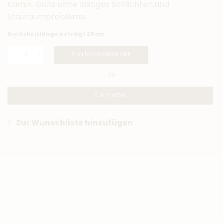
Kamin. Ganz ohne lästiges Schlichten und
Stauraumprobleme.
Die Scheitlänge beträgt 25cm.
IN DEN WARENKORB
OR
BUY NOW
Zur Wunschliste hinzufügen