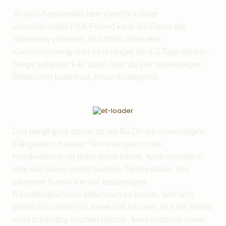
Je nach handwerklichem Geschick (oder
unterstützender Profi-Power) kann die Dauer der
Sanierung variieren. Im Schnitt sollte eine
Kaminsanierung aber nicht länger als 1-2 Tage dauern.
Sorge auf jeden Fall dafür, dass du alle notwendigen
Materialien parat hast, bevor du beginnst.
Das hängt ganz davon ab, ob Du Dir die notwendigen
Fähigkeiten zutraust. Wer eine geschickte
Handwerker:in ist (oder einen kennt), kann vermutlich
sehr viel davon selbst machen. Denke daran, den
sanierten Kamin von der zuständigen
Rauchfangkehrerin abnehmen zu lassen. Wer sich
selbst nicht sicher ist, keine Zeit hat oder sich die Hände
nicht schmutzig machen möchte, kann natürlich immer