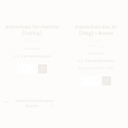
Birkenholz 7er-Palette
Kaminholz Box XL
(7x31kg)
(31kg) – Buche
387,24
€
44,25
€
1,43
€
/
kg
inkl. MwSt.
inkl. MwSt.
zzgl.
Versandkosten
zzgl.
Versandkosten
Produkt enthält: 31
kg