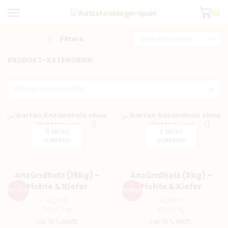
0
Filters
PRODUKT-KATEGORIEN
NICHT
NICHT
VORRÄTIG
VORRÄTIG
Anzündholz (16kg) –
Anzündholz (8kg) –
Fichte & Kiefer
Fichte & Kiefer
PREORDER
PREORDER
42,10
€
32,80
€
2,63
€
/
kg
4,10
€
/
kg
inkl. 13 % MwSt.
inkl. 13 % MwSt.