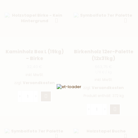
Kaminholz Box L (19kg)
Birkenholz 12er-Palette
– Birke
(12x31kg)
32,40
€
663,75
€
1,78
€
/
kg
inkl. MwSt.
inkl. MwSt.
zzgl.
Versandkosten
zzgl.
Versandkosten
Produkt enthält: 372
kg