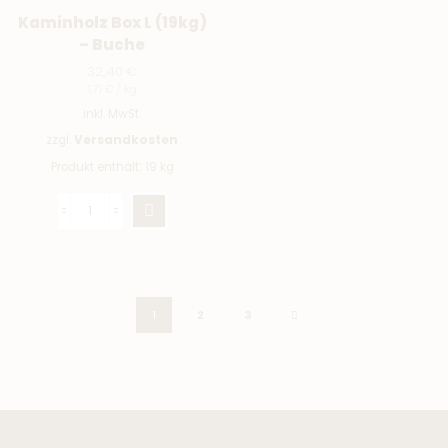
Kaminholz Box L (19kg)
– Buche
32,40
€
1,71
€
/
kg
inkl. MwSt.
zzgl.
Versandkosten
Produkt enthält: 19
kg
1
2
3